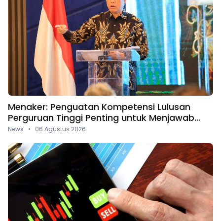
Menaker: Penguatan Kompetensi Lulusan
Perguruan Tinggi Penting untuk Menjawab
Kebutuhan Dunia Kerja
News • 06 Agustus 2026