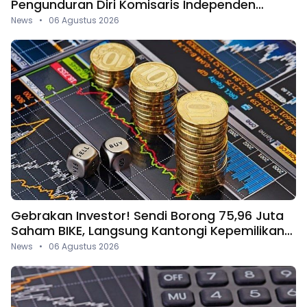
Pengunduran Diri Komisaris Independen
Perseroan
News • 06 Agustus 2026
Gebrakan Investor! Sendi Borong 75,96 Juta
Saham BIKE, Langsung Kantongi Kepemilikan
5,87%
News • 06 Agustus 2026