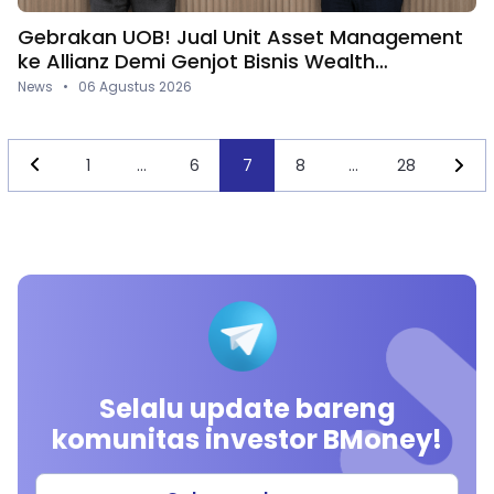
Gebrakan UOB! Jual Unit Asset Management
ke Allianz Demi Genjot Bisnis Wealth
Management
News • 06 Agustus 2026
1
…
6
7
8
…
28
Selalu update bareng
komunitas investor BMoney!