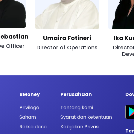
ebastian
Umaira Fotineri
Ika Ku
ve Officer
Director of Operations
Directo
Dev
BMoney
Perusahaan
Dow
Privilege
Tentang kami
Saham
Syarat dan ketentuan
Reksa dana
Kebijakan Privasi
Te