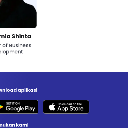
rnia Shinta
r of Business
elopment
nload aplikasi
mukan kami