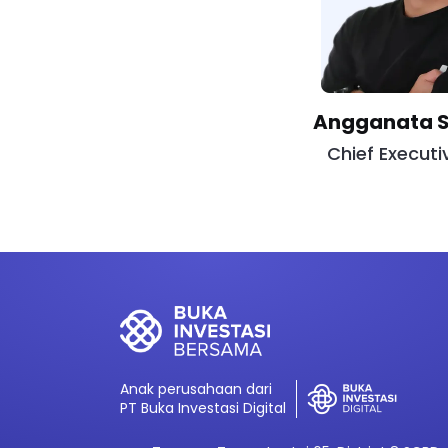
Angganata S
Chief Executi
Anak perusahaan dari
PT Buka Investasi Digital