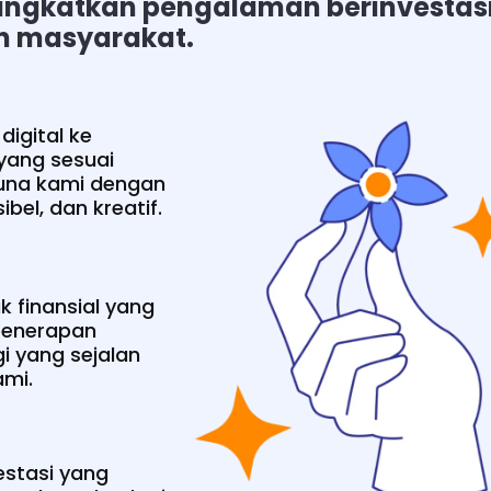
gkatkan pengalaman berinvestasi 
an masyarakat.
igital ke
 yang sesuai
una kami dengan
bel, dan kreatif.
k finansial yang
penerapan
gi yang sejalan
ami.
estasi yang