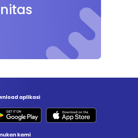
nitas
nload aplikasi
mukan kami