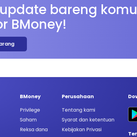
 update bareng komu
or BMoney!
arang
BMoney
Perusahaan
Dow
Privilege
Tentang kami
Saham
Syarat dan ketentuan
Reksa dana
Kebijakan Privasi
Te