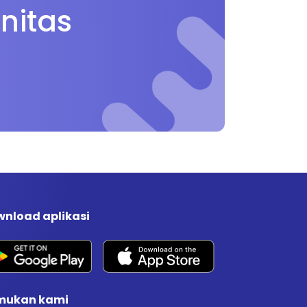
nitas
nload aplikasi
mukan kami