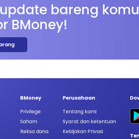
 update bareng komu
or BMoney!
arang
BMoney
Perusahaan
Dow
Privilege
Tentang kami
Saham
Syarat dan ketentuan
Reksa dana
Kebijakan Privasi
Te