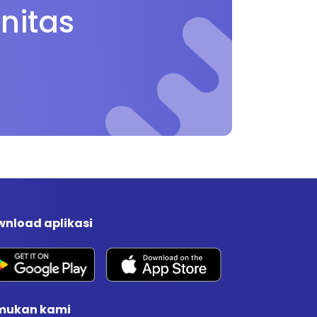
nitas
nload aplikasi
mukan kami