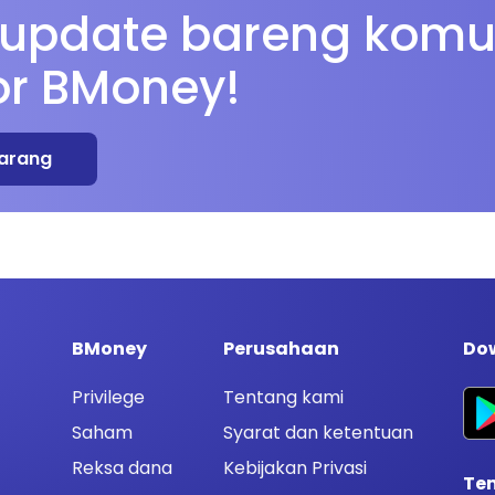
 update bareng komu
or BMoney!
arang
BMoney
Perusahaan
Dow
Privilege
Tentang kami
Saham
Syarat dan ketentuan
Reksa dana
Kebijakan Privasi
Te