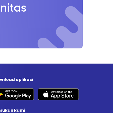
nitas
nload aplikasi
mukan kami