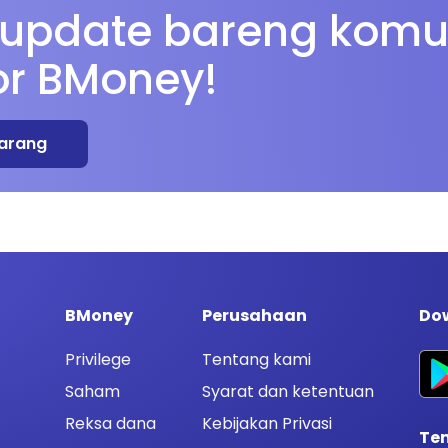
 update bareng komu
or BMoney!
arang
BMoney
Perusahaan
Dow
Privilege
Tentang kami
Saham
Syarat dan ketentuan
Reksa dana
Kebijakan Privasi
Te