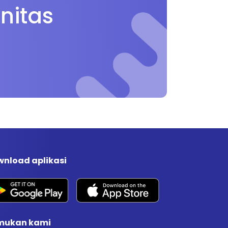
nitas
nload aplikasi
mukan kami