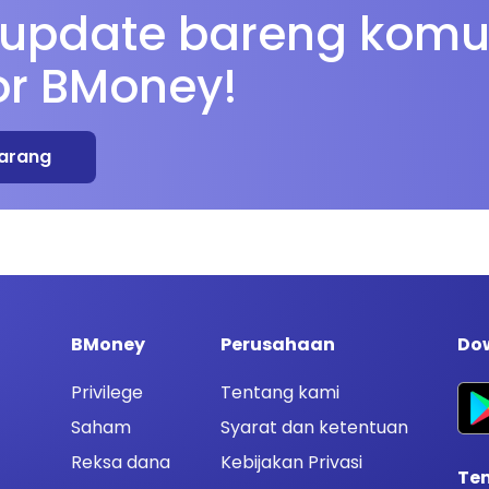
 update bareng komu
or BMoney!
arang
BMoney
Perusahaan
Dow
Privilege
Tentang kami
Saham
Syarat dan ketentuan
Reksa dana
Kebijakan Privasi
Te