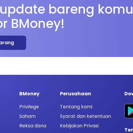
 update bareng komu
or BMoney!
arang
BMoney
Perusahaan
Dow
Privilege
Tentang kami
Saham
Syarat dan ketentuan
Reksa dana
Kebijakan Privasi
Te