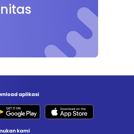
nitas
nload aplikasi
mukan kami