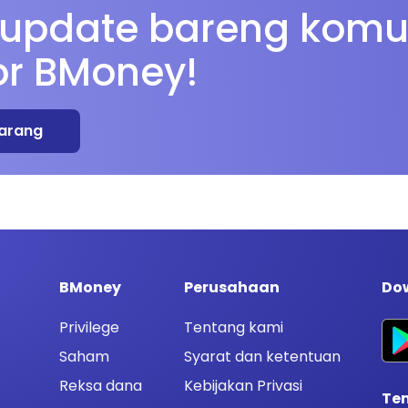
 update bareng komu
or BMoney!
arang
BMoney
Perusahaan
Dow
Privilege
Tentang kami
Saham
Syarat dan ketentuan
Reksa dana
Kebijakan Privasi
Te