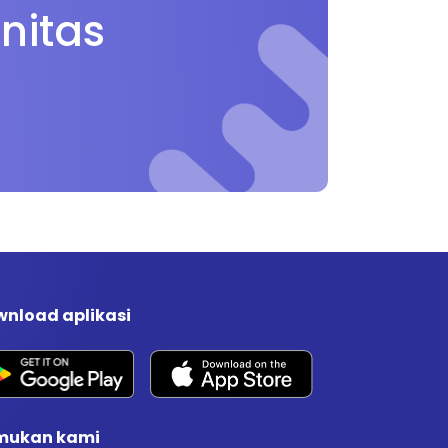
nitas
nload aplikasi
mukan kami