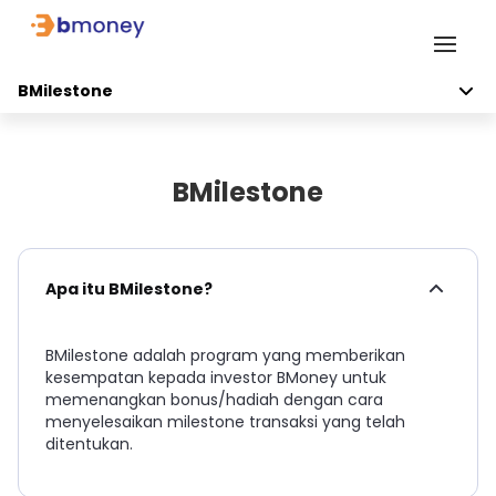
BMilestone
BMilestone
Apa itu BMilestone?
BMilestone adalah program yang memberikan
kesempatan kepada investor BMoney untuk
memenangkan bonus/hadiah dengan cara
menyelesaikan milestone transaksi yang telah
ditentukan.