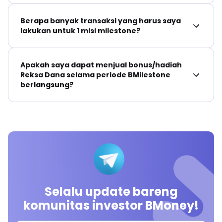
Berapa banyak transaksi yang harus saya
lakukan untuk 1 misi milestone?
Apakah saya dapat menjual bonus/hadiah
Reksa Dana selama periode BMilestone
berlangsung?
Selalu update bareng
komunitas investor BMoney!